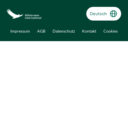
Secret Forest in Peru
Deutsch
S12°49'21.961
W69°25'24.147
Impressum
AGB
Datenschutz
Kontakt
Cookies
Mehr anzeigen