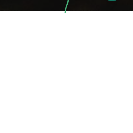
Ärmel hochkrempeln,
Wildnis retten!
Ich packe gerne selbst an. Ob beim Hausbau und
Heimwerken, beim Niederringen des Patriarchats –
oder eben beim Naturschutz. Deshalb habe ich die
Organisation Wilderness International im Sommer
2026 auf Expedition in ihre kanadischen
Schutzgebiete an der Küste British Columbias
begleitet. Dort habe ich mich von ihrer Arbeit
überzeugt, natürlich selbst mit Hand angelegt und