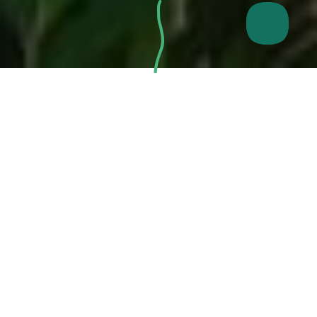
2
Ziel: 2 Millionen m
MA-Forest schützen!
93.001
Spenden
von Wildnispat:innen haben