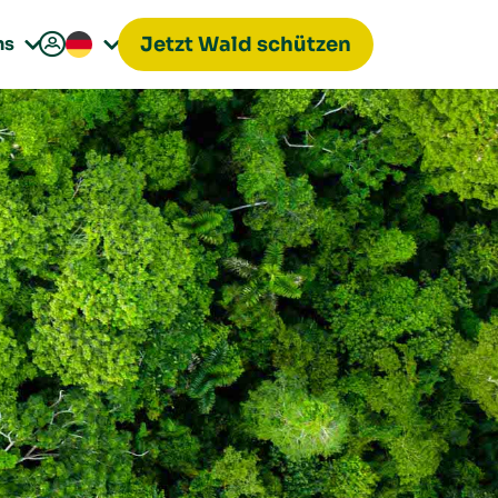

ns
Jetzt Wald schützen

