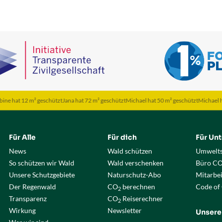
t 12 m² geschützt
Jana hat 72 m² geschützt
Michael hat 50 m² geschützt
Michael hat 50 m
Für Alle
Für dich
Für Un
News
Wald schützen
Umwelts
So schützen wir Wald
Wald verschenken
Büro C
Unsere Schutzgebiete
Naturschutz-Abo
Mitarbe
Der Regenwald
CO
berechnen
Code of
2
Transparenz
CO
Reiserechner
2
Wirkung
Newsletter
Unsere