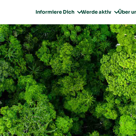
Informiere Dich
Werde aktiv
Über u

