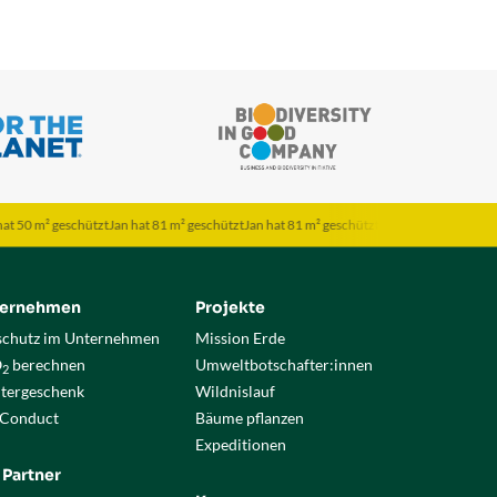
² geschützt
Jan hat 81 m² geschützt
Jan hat 81 m² geschützt
Jona hat 120 m² geschützt
T
ternehmen
Projekte
chutz im Unternehmen
Mission Erde
O
berechnen
Umweltbotschafter:innen
2
itergeschenk
Wildnislauf
 Conduct
Bäume pflanzen
Expeditionen
 Partner