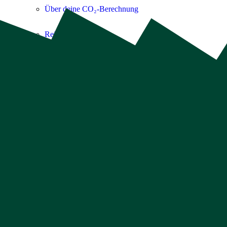
Über deine CO₂-Berechnung
Reisen
Privat & Haushalt
Unternehmen & Büro
Medizinischer Bereich

Aktionen
Mission Erde
MA-Wald | Malte, Phia & Broder
Schütze den MA-Forest ♥