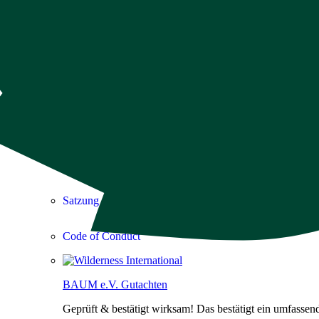

Transparenz & Wirkung
Transparenz
So schützen wir Wald
Wirkungsbericht
Prozessgutachten BAUM e.V.
Satzung
Code of Conduct
BAUM e.V. Gutachten
Geprüft & bestätigt wirksam! Das bestätigt ein umfasse