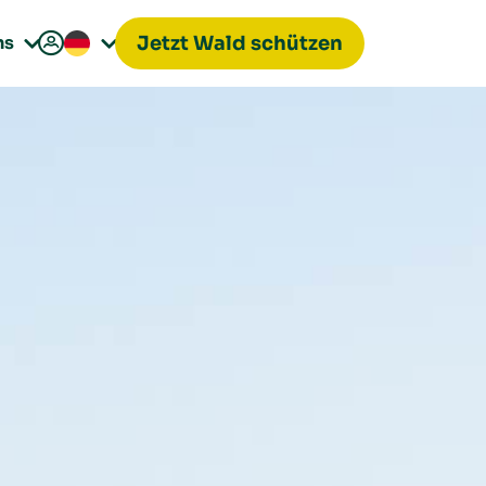

ns
Jetzt Wald schützen

