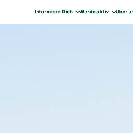
Informiere Dich
Werde aktiv
Über u

