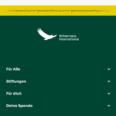
eschützt
Jemand hat 5 m² geschützt
Nina hat 25 m² geschützt
Jemand hat 1 m² geschützt
Für Alle
Stiftungen
Für dich
Deine Spende