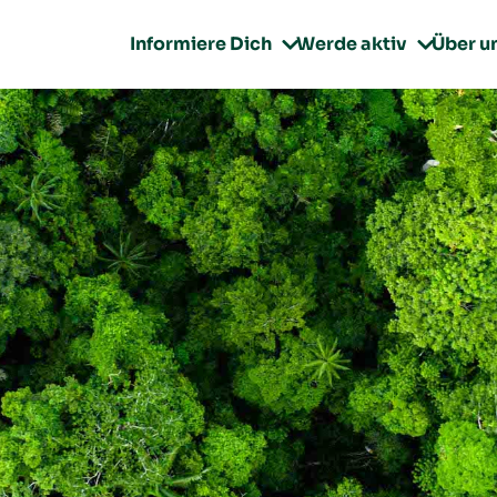
Informiere Dich
Werde aktiv
Über u

