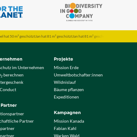
0 m² geschützt
Jan hat 81 m² geschützt
Jan hat 81 m² geschützt
Jona hat 120 m² geschüt
ternehmen
Projekte
chutz im Unternehmen
Mission Erde
O
berechnen
Umweltbotschafter:innen
2
itergeschenk
Wildnislauf
 Conduct
Bäume pflanzen
Expeditionen
 Partner
Kampagnen
tionspartner
haftliche Partner
Mission Kanada
spartner
Fabian Kahl
partner
Wacken Wald