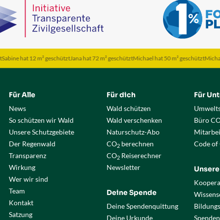
 hat 12 m² geschützt
Jana hat 72 m² geschützt
Michael hat 50 m² geschützt
Michael hat 5
Für Alle
Für dich
Für Un
News
Wald schützen
Umwelts
So schützen wir Wald
Wald verschenken
Büro C
Unsere Schutzgebiete
Naturschutz-Abo
Mitarbe
Der Regenwald
CO
berechnen
Code of
2
Transparenz
CO
Reiserechner
2
Wirkung
Newsletter
Unsere
Wer wir sind
Koopera
Team
Deine Spende
Wissensc
Kontakt
Deine Spendenquittung
Bildung
Satzung
Deine Urkunde
Spenden