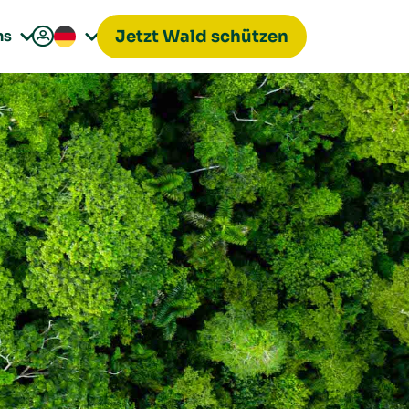

ns
Jetzt Wald schützen

