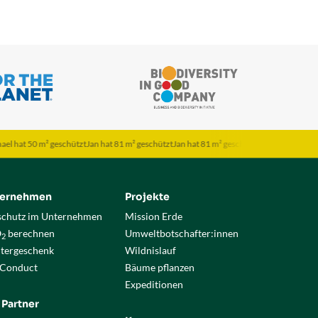
50 m² geschützt
Jan hat 81 m² geschützt
Jan hat 81 m² geschützt
Jona hat 120 m² geschü
ternehmen
Projekte
chutz im Unternehmen
Mission Erde
O
berechnen
Umweltbotschafter:innen
2
itergeschenk
Wildnislauf
 Conduct
Bäume pflanzen
Expeditionen
 Partner