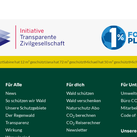
e hat 12 m² geschützt
Jana hat 72 m² geschützt
Michael hat 50 m² geschützt
Michael hat 
Für Alle
Für dich
Für Un
News
Wald schützen
Umwelts
So schützen wir Wald
Wald verschenken
Büro C
Unsere Schutzgebiete
Naturschutz-Abo
Mitarbe
Der Regenwald
CO
berechnen
Code of
2
Transparenz
CO
Reiserechner
2
Wirkung
Newsletter
Unsere