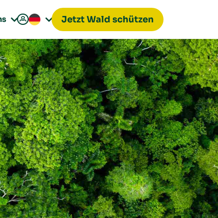

ns
Jetzt Wald schützen

