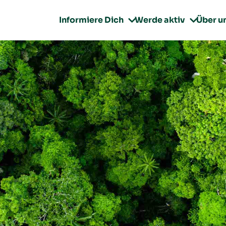
Informiere Dich
Werde aktiv
Über u

