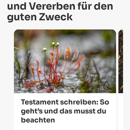
und Vererben für den
guten Zweck
Testament schreiben: So
V
geht’s und das musst du
Z
beachten
w