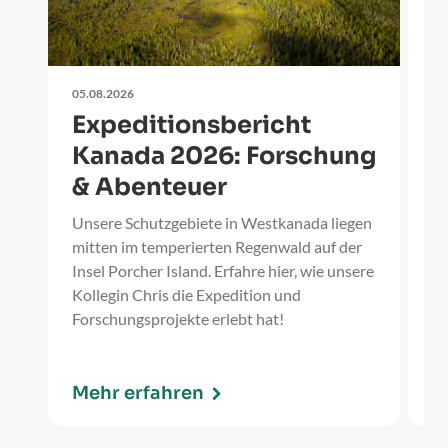
05.08.2026
27
Expeditionsbericht
U
Kanada 2026: Forschung
R
& Abenteuer
Un
Wi
Unsere Schutzgebiete in Westkanada liegen
ei
mitten im temperierten Regenwald auf der
we
Insel Porcher Island. Erfahre hier, wie unsere
er
Kollegin Chris die Expedition und
Forschungsprojekte erlebt hat!
Mehr erfahren
M