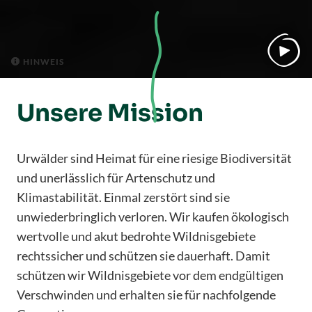
HINWEIS
HINWEIS


Unsere Mission
Urwälder sind Heimat für eine riesige Biodiversität
und unerlässlich für Artenschutz und
Klimastabilität. Einmal zerstört sind sie
unwiederbringlich verloren. Wir kaufen ökologisch
wertvolle und akut bedrohte Wildnisgebiete
rechtssicher und schützen sie dauerhaft. Damit
schützen wir Wildnisgebiete vor dem endgültigen
Verschwinden und erhalten sie für nachfolgende
Generationen.
Mit deiner Spende rettest du dein ganz