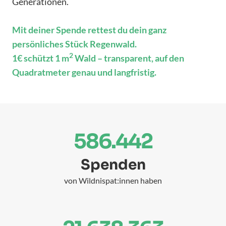
persönliches Stück Regenwald.
2
1€ schützt 1 m
Wald – transparent, auf den
Quadratmeter genau und langfristig.
586.442
Spenden
von Wildnispat:innen haben
21.638.363
2
m
Urwald