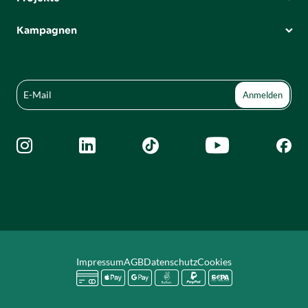
Kampagnen





Impressum
AGB
Datenschutz
Cookies





