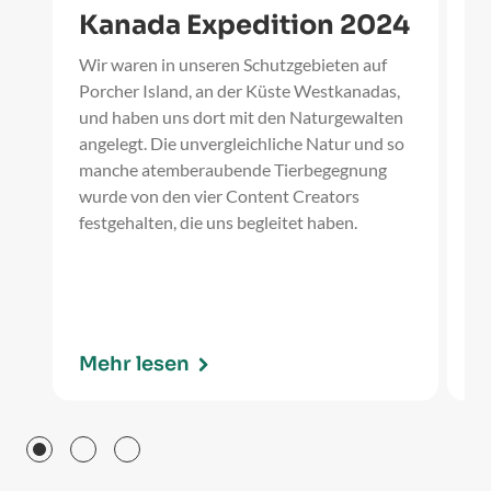
Kanada Expedition 2024
U
Wir waren in unseren Schutzgebieten auf
Seit M
Porcher Island, an der Küste Westkanadas,
de
und haben uns dort mit den Naturgewalten
eD
angelegt. Die unvergleichliche Natur und so
pr
manche atemberaubende Tierbegegnung
ko
wurde von den vier Content Creators
ma
festgehalten, die uns begleitet haben.
Re
Fo
Mehr lesen
M